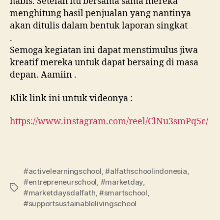
habis. Setelah itu bersama sama mereka
menghitung hasil penjualan yang nantinya
akan ditulis dalam bentuk laporan singkat
.
Semoga kegiatan ini dapat menstimulus jiwa
kreatif mereka untuk dapat bersaing di masa
depan. Aamiin .
Klik link ini untuk videonya :
https://www.instagram.com/reel/ClNu3smPq5c/
#activelearningschool
,
#alfathschoolindonesia
,
#entrepreneurschool
,
#marketday
,
#marketdaysdalfath
,
#smartschool
,
#supportsustainablelivingschool