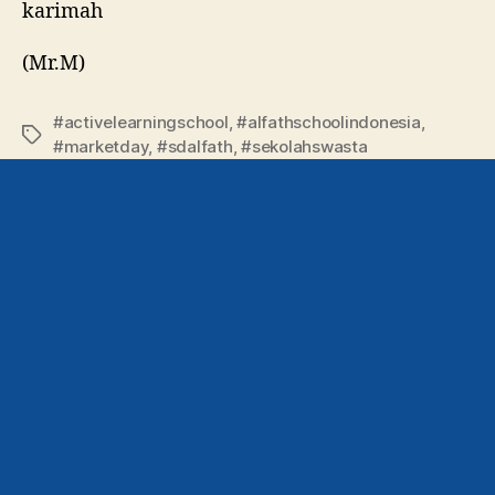
karimah
(Mr.M)
#activelearningschool
,
#alfathschoolindonesia
,
#marketday
,
#sdalfath
,
#sekolahswasta