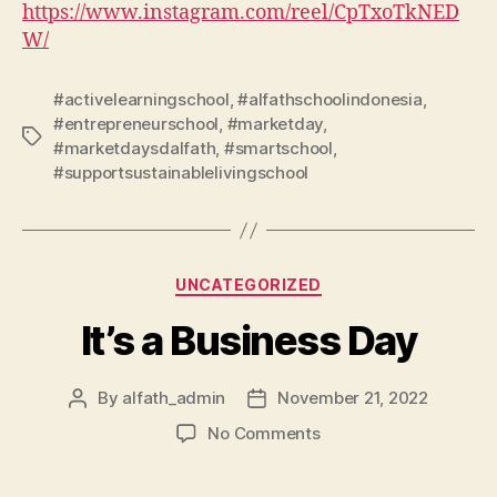
https://www.instagram.com/reel/CpTxoTkNED
W/
#activelearningschool
,
#alfathschoolindonesia
,
#entrepreneurschool
,
#marketday
,
#marketdaysdalfath
,
#smartschool
,
#supportsustainablelivingschool
UNCATEGORIZED
It’s a Business Day
By
alfath_admin
November 21, 2022
No Comments