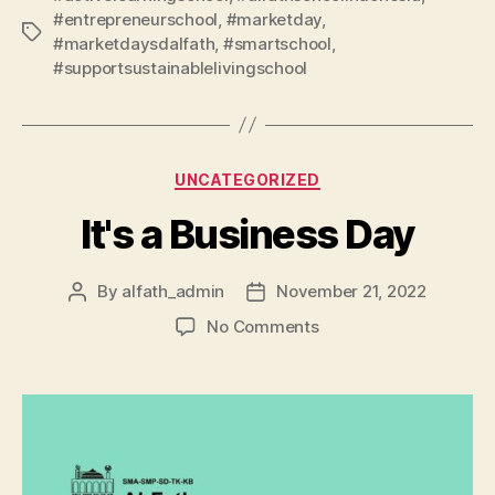
#entrepreneurschool
,
#marketday
,
#marketdaysdalfath
,
#smartschool
,
#supportsustainablelivingschool
UNCATEGORIZED
It's a Business Day
By
alfath_admin
November 21, 2022
No Comments