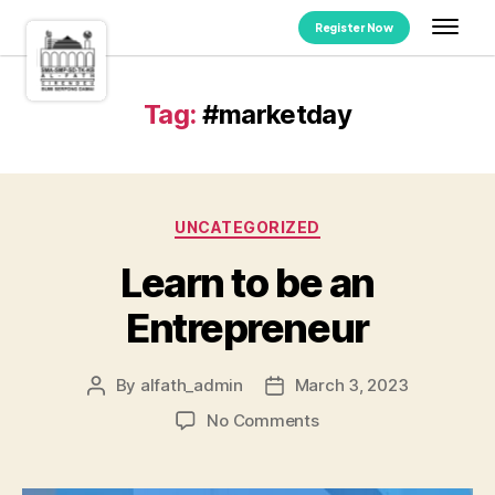
Register Now
Tag:
#marketday
UNCATEGORIZED
Learn to be an
Entrepreneur
By
alfath_admin
March 3, 2023
No Comments