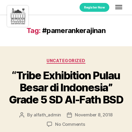
Register Now
Tag:
#pamerankerajinan
UNCATEGORIZED
“Tribe Exhibition Pulau
Besar di Indonesia”
Grade 5 SD Al-Fath BSD
By
alfath_admin
November 8, 2018
No Comments