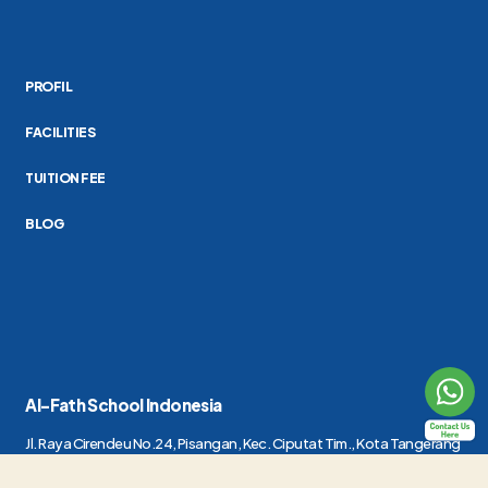
PROFIL
FACILITIES
TUITION FEE
BLOG
Al-Fath School Indonesia
Jl. Raya Cirendeu No.24, Pisangan, Kec. Ciputat Tim., Kota Tangerang
Selatan, Banten 15419