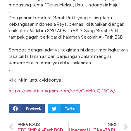
megusung tema ” Terus Melaju, Untuk Indonesia Maju”.
.
Pengibaran bendera Merah Putih yang diiringi lagu
kebangsaan Indonesia Raya, berhasil ditunaikan dengan
baik oleh Paskibra SMP Al-Fath BSD. Sang Merah Putih
tampak gagah berkibar di halaman Sekolah Al-Fath BSD
.
Semoga dengan adanya kegiatan ini dapat meningkatkan
rasa cinta tanah air dan perjuangan dalam mengisi
kemerdekaan. Amiin ya rabbal aalaamiin
.
Klik link ini untuk videonya:
https://www.instagram.com/reel/CwMfeQjMiCw/
Facebook
Twitter
PREVIOUS
NEXT
PTC SMP Al-Fath BSD
Upacara HUT ke-78 RI di SMP-SMA Al-Fath Cirendeu