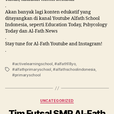
.
Akan banyak lagi konten edukatif yang
ditayangkan di kanal Youtube Alfath School
Indonesia, seperti Education Today, Pshycology
Today dan Al-Fath News
.
Stay tune for Al-Fath Youtube and Instagram!
.
#activelearningschool
,
#alfath18yo
,
#alfathprimaryschool
,
#alfathschoolindonesia
,
#primaryschool
UNCATEGORIZED
Tim Futsal SMP Al-Fath