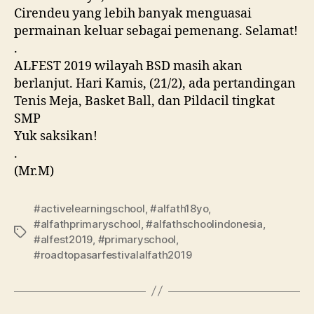
Cirendeu yang lebih banyak menguasai
permainan keluar sebagai pemenang. Selamat!
.
ALFEST 2019 wilayah BSD masih akan
berlanjut. Hari Kamis, (21/2), ada pertandingan
Tenis Meja, Basket Ball, dan Pildacil tingkat
SMP
Yuk saksikan!
.
(Mr.M)
#activelearningschool
,
#alfath18yo
,
#alfathprimaryschool
,
#alfathschoolindonesia
,
#alfest2019
,
#primaryschool
,
#roadtopasarfestivalalfath2019