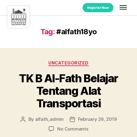
Register Now
Tag:
#alfath18yo
UNCATEGORIZED
TK B Al-Fath Belajar
Tentang Alat
Transportasi
By
alfath_admin
February 26, 2019
No Comments