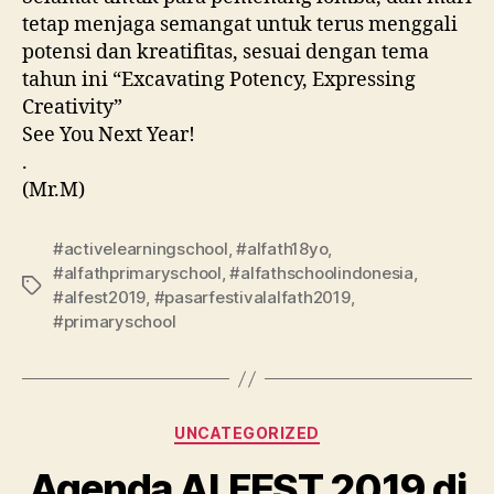
tetap menjaga semangat untuk terus menggali
potensi dan kreatifitas, sesuai dengan tema
tahun ini “Excavating Potency, Expressing
Creativity”
See You Next Year!
.
(Mr.M)
#activelearningschool
,
#alfath18yo
,
#alfathprimaryschool
,
#alfathschoolindonesia
,
#alfest2019
,
#pasarfestivalalfath2019
,
#primaryschool
UNCATEGORIZED
Agenda ALFEST 2019 di