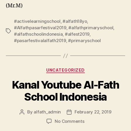
(Mr.M)
#activelearningschool
,
#alfath18yo
,
#Alfathpasarfestival2019
,
#alfathprimaryschool
,
#alfathschoolindonesia
,
#alfest2019
,
#pasarfestivalalfath2019
,
#primaryschool
UNCATEGORIZED
Kanal Youtube Al-Fath
School Indonesia
By
alfath_admin
February 22, 2019
No Comments