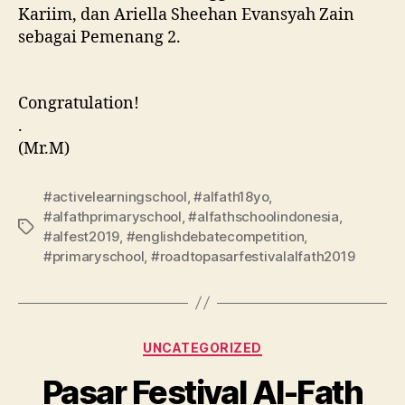
Kariim, dan Ariella Sheehan Evansyah Zain
sebagai Pemenang 2.
Congratulation!
.
(Mr.M)
#activelearningschool
,
#alfath18yo
,
#alfathprimaryschool
,
#alfathschoolindonesia
,
#alfest2019
,
#englishdebatecompetition
,
#primaryschool
,
#roadtopasarfestivalalfath2019
UNCATEGORIZED
Pasar Festival Al-Fath