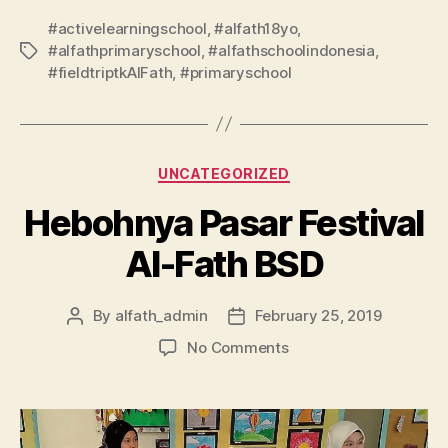
#activelearningschool
,
#alfath18yo
,
#alfathprimaryschool
,
#alfathschoolindonesia
,
#fieldtriptkAlFath
,
#primaryschool
UNCATEGORIZED
Hebohnya Pasar Festival
Al-Fath BSD
By
alfath_admin
February 25, 2019
No Comments