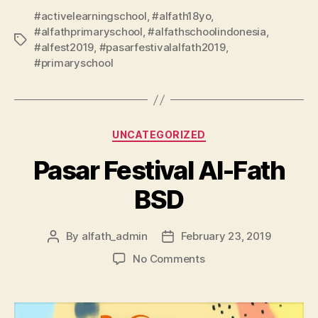
#activelearningschool
,
#alfath18yo
,
#alfathprimaryschool
,
#alfathschoolindonesia
,
#alfest2019
,
#pasarfestivalalfath2019
,
#primaryschool
UNCATEGORIZED
Pasar Festival Al-Fath
BSD
By
alfath_admin
February 23, 2019
No Comments