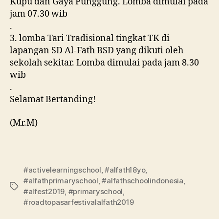
Kupu dan Gaya Punggung. Lomba dimulai pada
jam 07.30 wib
.
3. lomba Tari Tradisional tingkat TK di
lapangan SD Al-Fath BSD yang dikuti oleh
sekolah sekitar. Lomba dimulai pada jam 8.30
wib
.
Selamat Bertanding!
(Mr.M)
#activelearningschool
,
#alfath18yo
,
#alfathprimaryschool
,
#alfathschoolindonesia
,
#alfest2019
,
#primaryschool
,
#roadtopasarfestivalalfath2019