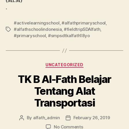
(Mr.M)
.
#activelearningschool
,
#alfathprimaryschool
,
#alfathschoolindonesia
,
#fieldtripSDAlfath
,
#primaryschool
,
#smpsdtkalfath18yo
UNCATEGORIZED
TK B Al-Fath Belajar
Tentang Alat
Transportasi
By
alfath_admin
February 26, 2019
No Comments