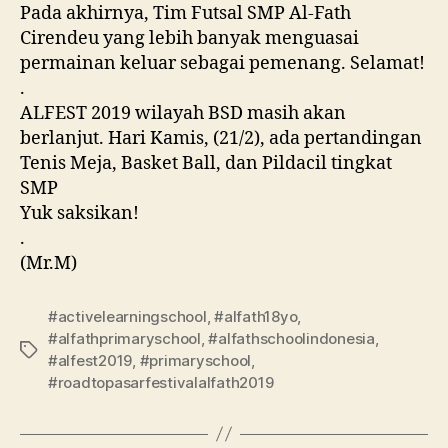
Pada akhirnya, Tim Futsal SMP Al-Fath
Cirendeu yang lebih banyak menguasai
permainan keluar sebagai pemenang. Selamat!
.
ALFEST 2019 wilayah BSD masih akan
berlanjut. Hari Kamis, (21/2), ada pertandingan
Tenis Meja, Basket Ball, dan Pildacil tingkat
SMP
Yuk saksikan!
.
(Mr.M)
#activelearningschool
,
#alfath18yo
,
#alfathprimaryschool
,
#alfathschoolindonesia
,
#alfest2019
,
#primaryschool
,
#roadtopasarfestivalalfath2019