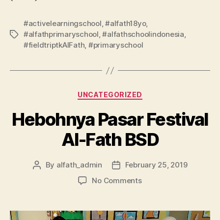
#activelearningschool
,
#alfath18yo
,
#alfathprimaryschool
,
#alfathschoolindonesia
,
#fieldtriptkAlFath
,
#primaryschool
UNCATEGORIZED
Hebohnya Pasar Festival
Al-Fath BSD
By
alfath_admin
February 25, 2019
No Comments