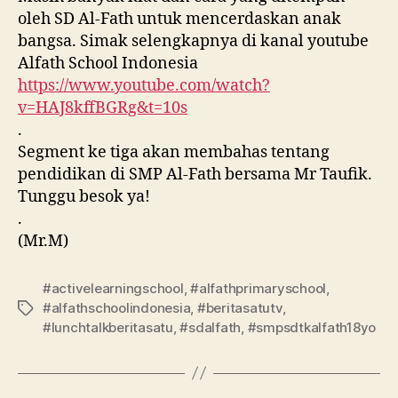
oleh SD Al-Fath untuk mencerdaskan anak
bangsa. Simak selengkapnya di kanal youtube
Alfath School Indonesia
https://www.youtube.com/watch?
v=HAJ8kffBGRg&t=10s
.
Segment ke tiga akan membahas tentang
pendidikan di SMP Al-Fath bersama Mr Taufik.
Tunggu besok ya!
.
(Mr.M)
#activelearningschool
,
#alfathprimaryschool
,
#alfathschoolindonesia
,
#beritasatutv
,
#lunchtalkberitasatu
,
#sdalfath
,
#smpsdtkalfath18yo