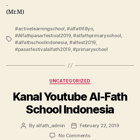
.
(Mr.M)
#activelearningschool
,
#alfath18yo
,
#Alfathpasarfestival2019
,
#alfathprimaryschool
,
#alfathschoolindonesia
,
#alfest2019
,
#pasarfestivalalfath2019
,
#primaryschool
UNCATEGORIZED
Kanal Youtube Al-Fath
School Indonesia
By
alfath_admin
February 22, 2019
No Comments