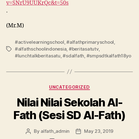
v=SNrU9UUKrQc&t=50s
.
(Mr.M)
#activelearningschool
,
#alfathprimaryschool
,
#alfathschoolindonesia
,
#beritasatutv
,
#lunchtalkberitasatu
,
#sdalfath
,
#smpsdtkalfath18yo
UNCATEGORIZED
Nilai Nilai Sekolah Al-
Fath (Sesi SD Al-Fath)
By
alfath_admin
May 23, 2019