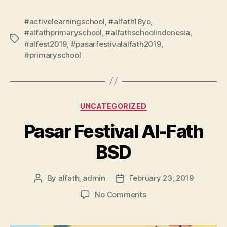
#activelearningschool
,
#alfath18yo
,
#alfathprimaryschool
,
#alfathschoolindonesia
,
#alfest2019
,
#pasarfestivalalfath2019
,
#primaryschool
UNCATEGORIZED
Pasar Festival Al-Fath
BSD
By
alfath_admin
February 23, 2019
No Comments