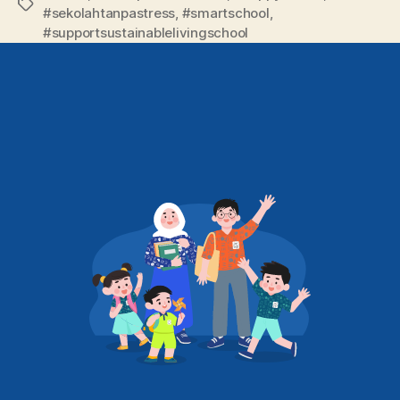
#sekolahtanpastress
,
#smartschool
,
#supportsustainablelivingschool