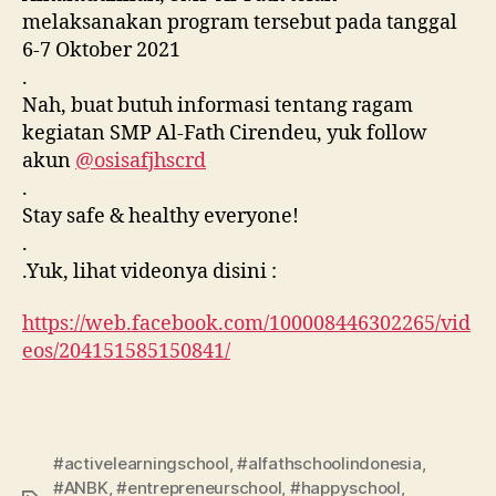
melaksanakan program tersebut pada tanggal
6-7 Oktober 2021
.
Nah, buat butuh informasi tentang ragam
kegiatan SMP Al-Fath Cirendeu, yuk follow
akun
@osisafjhscrd
.
Stay safe & healthy everyone!
.
.Yuk, lihat videonya disini :
https://web.facebook.com/100008446302265/vid
eos/204151585150841/
#activelearningschool
,
#alfathschoolindonesia
,
#ANBK
,
#entrepreneurschool
,
#happyschool
,