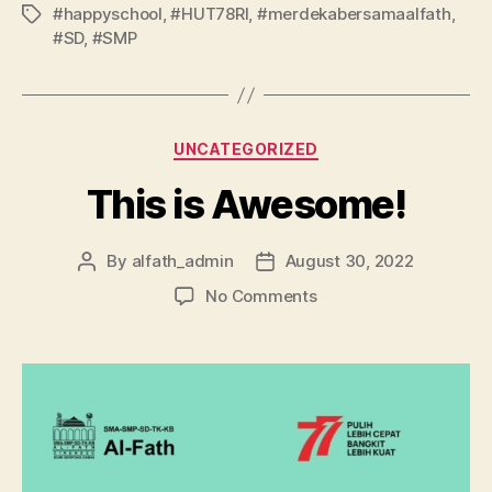
#happyschool
,
#HUT78RI
,
#merdekabersamaalfath
,
#SD
,
#SMP
UNCATEGORIZED
This is Awesome!
By
alfath_admin
August 30, 2022
No Comments