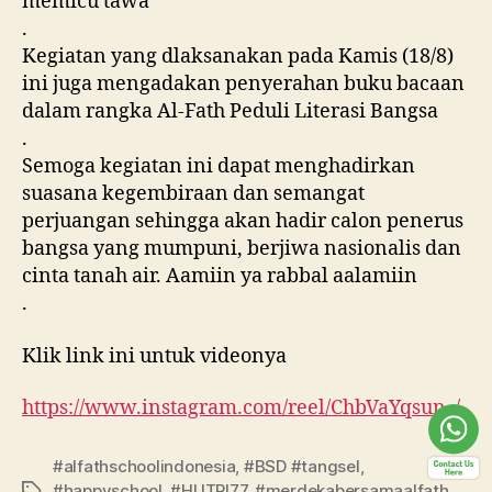
memicu tawa
.
Kegiatan yang dlaksanakan pada Kamis (18/8)
ini juga mengadakan penyerahan buku bacaan
dalam rangka Al-Fath Peduli Literasi Bangsa
.
Semoga kegiatan ini dapat menghadirkan
suasana kegembiraan dan semangat
perjuangan sehingga akan hadir calon penerus
bangsa yang mumpuni, berjiwa nasionalis dan
cinta tanah air. Aamiin ya rabbal aalamiin
.
Klik link ini untuk videonya
https://www.instagram.com/reel/ChbVaYqsun_/
#alfathschoolindonesia
,
#BSD #tangsel
,
#happyschool
,
#HUTRI77
,
#merdekabersamaalfath
,