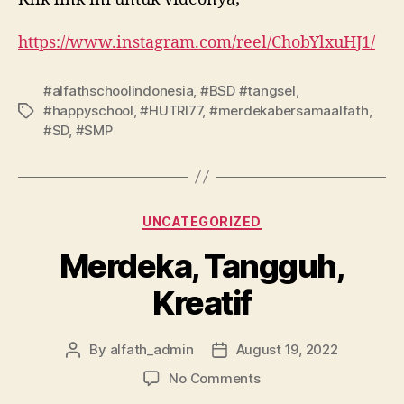
https://www.instagram.com/reel/ChobYlxuHJ1/
#alfathschoolindonesia
,
#BSD #tangsel
,
#happyschool
,
#HUTRI77
,
#merdekabersamaalfath
,
#SD
,
#SMP
UNCATEGORIZED
Merdeka, Tangguh,
Kreatif
By
alfath_admin
August 19, 2022
No Comments