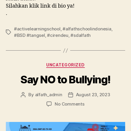
Silahkan klik link di bio ya!
.
#activelearningschool
,
#alfathschoolindonesia
,
#BSD #tangsel
,
#cirendeu
,
#sdalfath
UNCATEGORIZED
Say NO to Bullying!
By
alfath_admin
August 23, 2023
No Comments