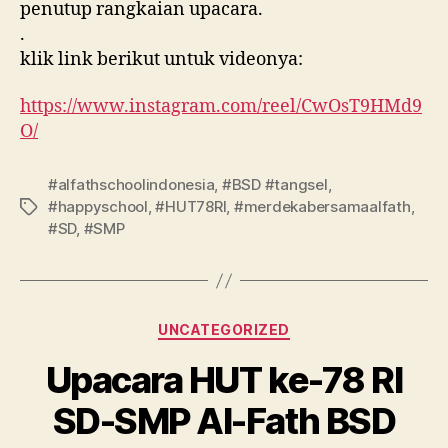
penutup rangkaian upacara.
.
klik link berikut untuk videonya:
https://www.instagram.com/reel/CwOsT9HMd9
O/
#alfathschoolindonesia
,
#BSD #tangsel
,
#happyschool
,
#HUT78RI
,
#merdekabersamaalfath
,
#SD
,
#SMP
UNCATEGORIZED
Upacara HUT ke-78 RI
SD-SMP Al-Fath BSD