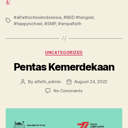
4/
#alfathschoolindonesia
,
#BSD #tangsel
,
#happyschool
,
#SMP
,
#smpalfath
UNCATEGORIZED
Pentas Kemerdekaan
By
alfath_admin
August 24, 2022
No Comments