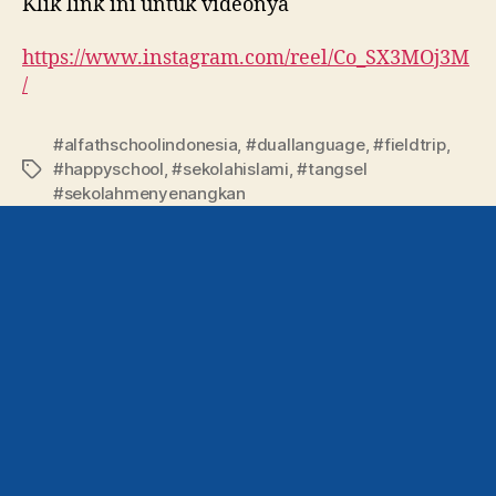
Klik link ini untuk videonya
https://www.instagram.com/reel/Co_SX3MOj3M
/
#alfathschoolindonesia
,
#duallanguage
,
#fieldtrip
,
#happyschool
,
#sekolahislami
,
#tangsel
#sekolahmenyenangkan