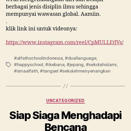
berbagai jenis disiplin ilmu sehingga
mempunyai wawasan global. Aamiin.
.
klik link ini untuk videonya:
https://www.instagram.com/reel/CpMULLEtJVs/
#alfathschoolindonesia
,
#duallanguage
,
#happyschool
,
#ikebana
,
#jepang
,
#sekolahislami
,
#smaalfath
,
#tangsel #sekolahmenyenangkan
UNCATEGORIZED
Siap Siaga Menghadapi
Bencana