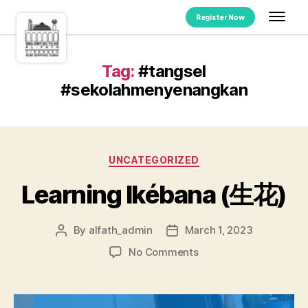
Register Now
Tag:
#tangsel
#sekolahmenyenangkan
UNCATEGORIZED
Learning Ikébana (生花)
By
alfath_admin
March 1, 2023
No Comments