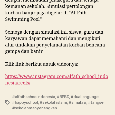
dengan melibatkan pihak guru dan tenaga
kemanan sekolah. Simulasi pertolongan
korban banjir juga digelar di “Al-Fath
Swimming Pool”
.
Semoga dengan simulasi ini, siswa, guru dan
karyawan dapat memahami dan mengikuti
alur tindakan penyelamatan korban bencana
gempa dan banir
.
Klik link berikut untuk videonya:
https://www.instagram.com/alfath_school_indo
nesia/reels/
#alfathschoolindonesia
,
#BPBD
,
#duallanguage
,
#happyschool
,
#sekolahislami
,
#simulasi
,
#tangsel
#sekolahmenyenangkan